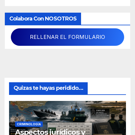
Colabora Con NOSOTROS
RELLENAR EL FORMULARIO
Quizas te hayas peridido...
CRIMINOLOGÍA
Aspectos jurídicos y