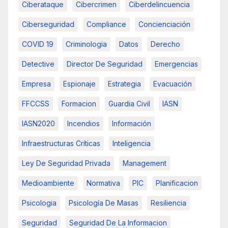
Ciberataque
Cibercrimen
Ciberdelincuencia
Ciberseguridad
Compliance
Concienciación
COVID 19
Criminologia
Datos
Derecho
Detective
Director De Seguridad
Emergencias
Empresa
Espionaje
Estrategia
Evacuación
FFCCSS
Formacion
Guardia Civil
IASN
IASN2020
Incendios
Información
Infraestructuras Críticas
Inteligencia
Ley De Seguridad Privada
Management
Medioambiente
Normativa
PIC
Planificacion
Psicologia
Psicología De Masas
Resiliencia
Seguridad
Seguridad De La Informacion