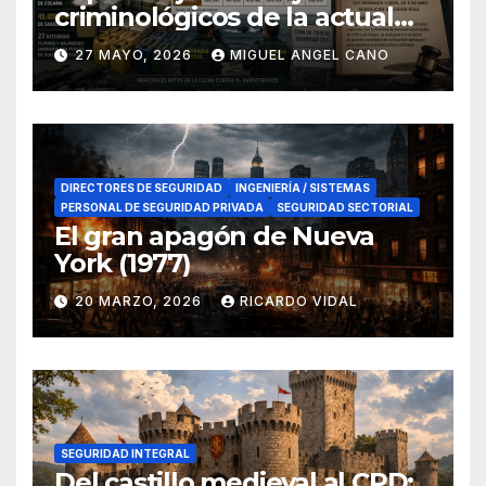
criminológicos de la actual
lucha contra el narcotráfico
27 MAYO, 2026
MIGUEL ANGEL CANO
en el sur de España
DIRECTORES DE SEGURIDAD
INGENIERÍA / SISTEMAS
PERSONAL DE SEGURIDAD PRIVADA
SEGURIDAD SECTORIAL
El gran apagón de Nueva
York (1977)
20 MARZO, 2026
RICARDO VIDAL
SEGURIDAD INTEGRAL
Del castillo medieval al CPD: