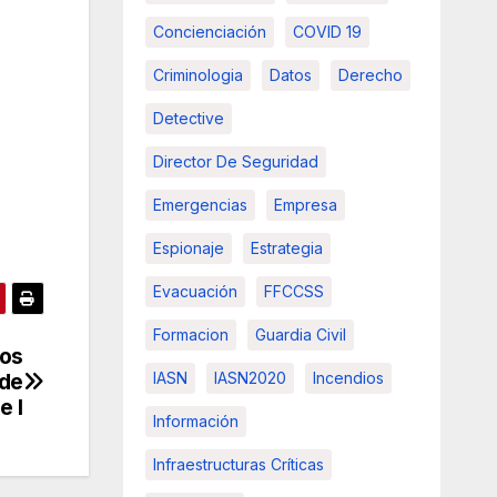
Concienciación
COVID 19
Criminologia
Datos
Derecho
Detective
Director De Seguridad
Emergencias
Empresa
Espionaje
Estrategia
Evacuación
FFCCSS
Formacion
Guardia Civil
os
IASN
IASN2020
Incendios
 de
e I
Información
Infraestructuras Críticas