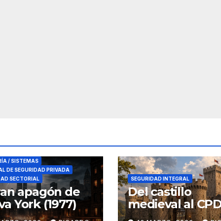
RES DE SEGURIDAD
RÍA / SISTEMAS
L DE SEGURIDAD PRIVADA
DAD SECTORIAL
SEGURIDAD INTEGRAL
ran apagón de
Del castillo
a York (1977)
medieval al CPD:
seguridad por c