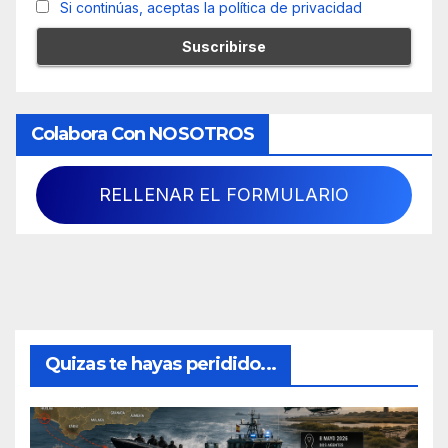
Si continúas, aceptas la política de privacidad
Colabora Con NOSOTROS
RELLENAR EL FORMULARIO
Quizas te hayas peridido...