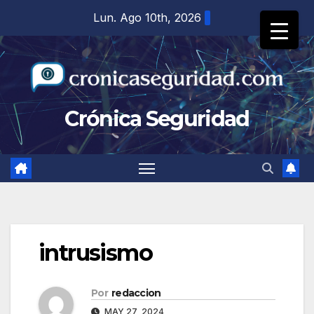
Saltar
Lun. Ago 10th, 2026
al
contenido
Crónica Seguridad
intrusismo
Por
redaccion
MAY 27, 2024