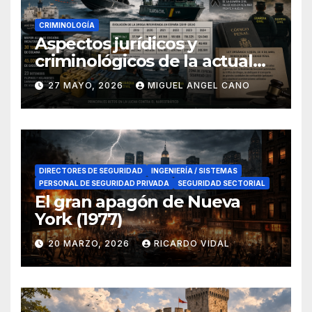
CRIMINOLOGÍA
Aspectos jurídicos y
criminológicos de la actual
lucha contra el narcotráfico
27 MAYO, 2026
MIGUEL ANGEL CANO
en el sur de España
DIRECTORES DE SEGURIDAD
INGENIERÍA / SISTEMAS
PERSONAL DE SEGURIDAD PRIVADA
SEGURIDAD SECTORIAL
El gran apagón de Nueva
York (1977)
20 MARZO, 2026
RICARDO VIDAL