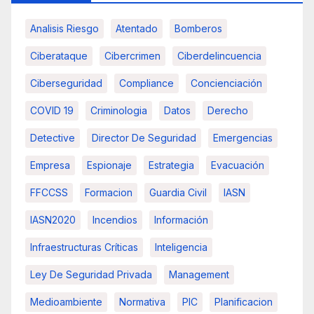
Analisis Riesgo
Atentado
Bomberos
Ciberataque
Cibercrimen
Ciberdelincuencia
Ciberseguridad
Compliance
Concienciación
COVID 19
Criminologia
Datos
Derecho
Detective
Director De Seguridad
Emergencias
Empresa
Espionaje
Estrategia
Evacuación
FFCCSS
Formacion
Guardia Civil
IASN
IASN2020
Incendios
Información
Infraestructuras Críticas
Inteligencia
Ley De Seguridad Privada
Management
Medioambiente
Normativa
PIC
Planificacion