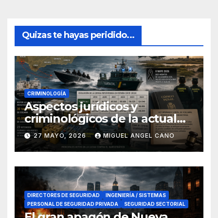
Quizas te hayas peridido...
CRIMINOLOGÍA
Aspectos jurídicos y
criminológicos de la actual
lucha contra el narcotráfico
27 MAYO, 2026
MIGUEL ANGEL CANO
en el sur de España
DIRECTORES DE SEGURIDAD
INGENIERÍA / SISTEMAS
PERSONAL DE SEGURIDAD PRIVADA
SEGURIDAD SECTORIAL
El gran apagón de Nueva