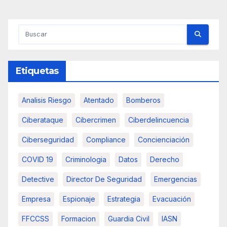
Etiquetas
Analisis Riesgo
Atentado
Bomberos
Ciberataque
Cibercrimen
Ciberdelincuencia
Ciberseguridad
Compliance
Concienciación
COVID 19
Criminologia
Datos
Derecho
Detective
Director De Seguridad
Emergencias
Empresa
Espionaje
Estrategia
Evacuación
FFCCSS
Formacion
Guardia Civil
IASN