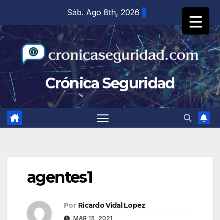
Saltar
Sáb. Ago 8th, 2026
al
contenido
Crónica Seguridad
agentes1
Por
Ricardo Vidal Lopez
MAR 15, 2021