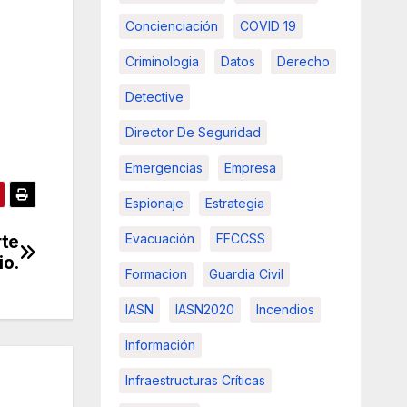
Concienciación
COVID 19
Criminologia
Datos
Derecho
Detective
Director De Seguridad
Emergencias
Empresa
Espionaje
Estrategia
Evacuación
FFCCSS
rte
io.
Formacion
Guardia Civil
IASN
IASN2020
Incendios
Información
Infraestructuras Críticas