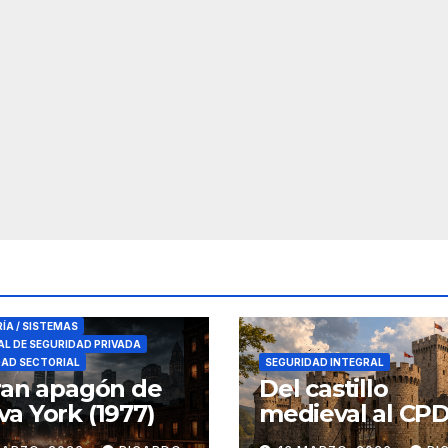
RES DE SEGURIDAD
RÍA / SISTEMAS
L DE SEGURIDAD PRIVADA
DAD SECTORIAL
SEGURIDAD INTEGRAL
ran apagón de
Del castillo
a York (1977)
medieval al CPD:
seguridad por c