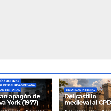
RES DE SEGURIDAD
RÍA / SISTEMAS
L DE SEGURIDAD PRIVADA
DAD SECTORIAL
SEGURIDAD INTEGRAL
ran apagón de
Del castillo
a York (1977)
medieval al CPD:
seguridad por c