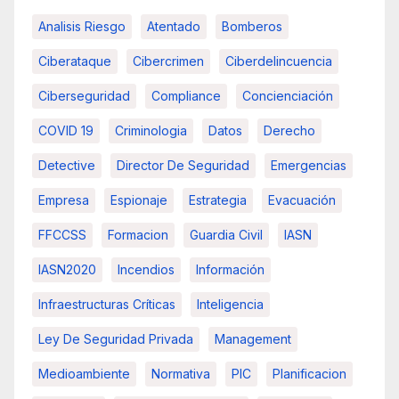
Analisis Riesgo
Atentado
Bomberos
Ciberataque
Cibercrimen
Ciberdelincuencia
Ciberseguridad
Compliance
Concienciación
COVID 19
Criminologia
Datos
Derecho
Detective
Director De Seguridad
Emergencias
Empresa
Espionaje
Estrategia
Evacuación
FFCCSS
Formacion
Guardia Civil
IASN
IASN2020
Incendios
Información
Infraestructuras Críticas
Inteligencia
Ley De Seguridad Privada
Management
Medioambiente
Normativa
PIC
Planificacion