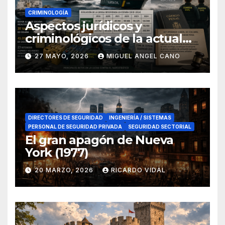
CRIMINOLOGÍA
Aspectos jurídicos y
criminológicos de la actual
lucha contra el narcotráfico
27 MAYO, 2026
MIGUEL ANGEL CANO
en el sur de España
DIRECTORES DE SEGURIDAD
INGENIERÍA / SISTEMAS
PERSONAL DE SEGURIDAD PRIVADA
SEGURIDAD SECTORIAL
El gran apagón de Nueva
York (1977)
20 MARZO, 2026
RICARDO VIDAL