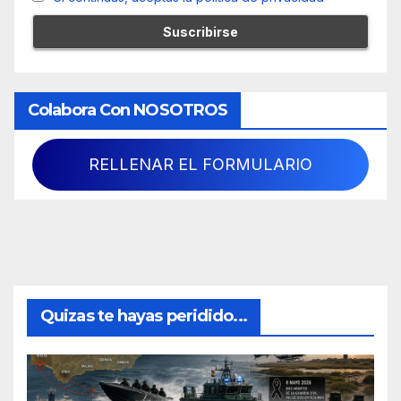
Colabora Con NOSOTROS
RELLENAR EL FORMULARIO
Quizas te hayas peridido...