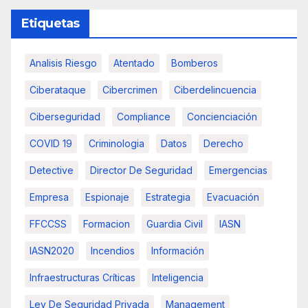
Etiquetas
Analisis Riesgo
Atentado
Bomberos
Ciberataque
Cibercrimen
Ciberdelincuencia
Ciberseguridad
Compliance
Concienciación
COVID 19
Criminologia
Datos
Derecho
Detective
Director De Seguridad
Emergencias
Empresa
Espionaje
Estrategia
Evacuación
FFCCSS
Formacion
Guardia Civil
IASN
IASN2020
Incendios
Información
Infraestructuras Críticas
Inteligencia
Ley De Seguridad Privada
Management