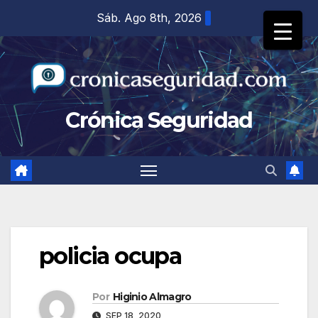
Saltar
Sáb. Ago 8th, 2026
al
contenido
Crónica Seguridad
policia ocupa
Por
Higinio Almagro
SEP 18, 2020