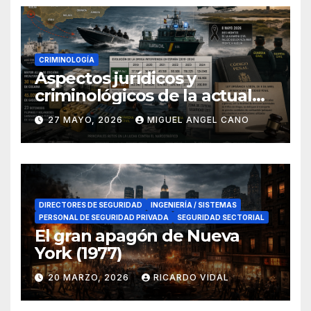
CRIMINOLOGÍA
Aspectos jurídicos y
criminológicos de la actual
lucha contra el narcotráfico
27 MAYO, 2026
MIGUEL ANGEL CANO
en el sur de España
DIRECTORES DE SEGURIDAD
INGENIERÍA / SISTEMAS
PERSONAL DE SEGURIDAD PRIVADA
SEGURIDAD SECTORIAL
El gran apagón de Nueva
York (1977)
20 MARZO, 2026
RICARDO VIDAL