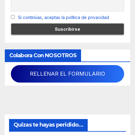
Si continúas, aceptas la política de privacidad
Colabora Con NOSOTROS
RELLENAR EL FORMULARIO
Quizas te hayas peridido...