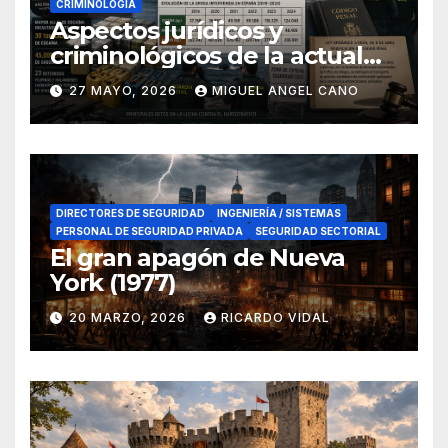
CRIMINOLOGÍA
Aspectos jurídicos y
criminológicos de la actual
lucha contra el narcotráfico
27 MAYO, 2026
MIGUEL ANGEL CANO
en el sur de España
DIRECTORES DE SEGURIDAD
INGENIERÍA / SISTEMAS
PERSONAL DE SEGURIDAD PRIVADA
SEGURIDAD SECTORIAL
El gran apagón de Nueva
York (1977)
20 MARZO, 2026
RICARDO VIDAL