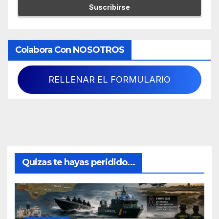
Colabora Con NOSOTROS
RELLENAR EL FORMULARIO
Quizas te hayas peridido...