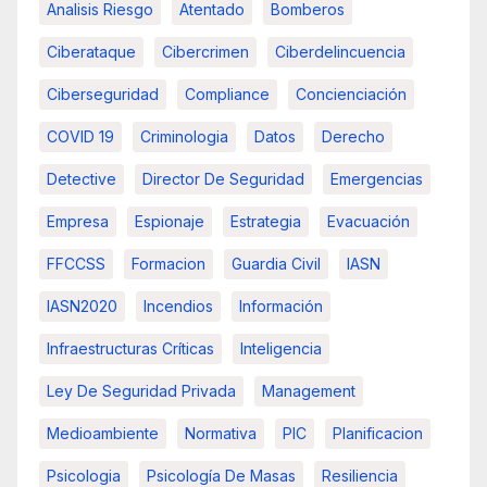
Analisis Riesgo
Atentado
Bomberos
Ciberataque
Cibercrimen
Ciberdelincuencia
Ciberseguridad
Compliance
Concienciación
COVID 19
Criminologia
Datos
Derecho
Detective
Director De Seguridad
Emergencias
Empresa
Espionaje
Estrategia
Evacuación
FFCCSS
Formacion
Guardia Civil
IASN
IASN2020
Incendios
Información
Infraestructuras Críticas
Inteligencia
Ley De Seguridad Privada
Management
Medioambiente
Normativa
PIC
Planificacion
Psicologia
Psicología De Masas
Resiliencia