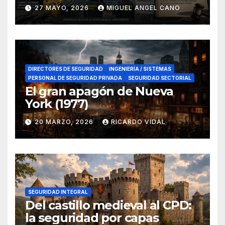
lucha contra el narcotráfico
27 MAYO, 2026
MIGUEL ANGEL CANO
en el sur de España
DIRECTORES DE SEGURIDAD
INGENIERÍA / SISTEMAS
PERSONAL DE SEGURIDAD PRIVADA
SEGURIDAD SECTORIAL
El gran apagón de Nueva
York (1977)
20 MARZO, 2026
RICARDO VIDAL
SEGURIDAD INTEGRAL
Del castillo medieval al CPD:
la seguridad por capas