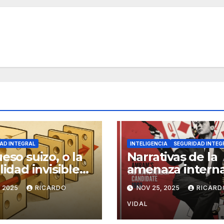
AD INTEGRAL
INTELIGENCIA
SEGURIDAD INTEG
ueso suizo, o la
Narrativas de la
lidad invisible
amenaza intern
os sistemas
, 2025
RICARDO
NOV 25, 2025
RICARD
VIDAL