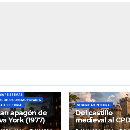
RES DE SEGURIDAD
RÍA / SISTEMAS
L DE SEGURIDAD PRIVADA
DAD SECTORIAL
SEGURIDAD INTEGRAL
ran apagón de
Del castillo
a York (1977)
medieval al CPD:
seguridad por c