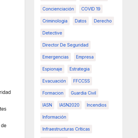
Concienciación
COVID 19
Criminologia
Datos
Derecho
Detective
Director De Seguridad
Emergencias
Empresa
Espionaje
Estrategia
Evacuación
FFCCSS
ridad
Formacion
Guardia Civil
IASN
IASN2020
Incendios
tes
Información
 de
Infraestructuras Críticas