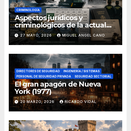
CRIMINOLOGÍA
Aspectos jurídicos y
criminológicos de la actual
lucha contra el narcotráfico
27 MAYO, 2026
MIGUEL ANGEL CANO
en el sur de España
DIRECTORES DE SEGURIDAD
INGENIERÍA / SISTEMAS
PERSONAL DE SEGURIDAD PRIVADA
SEGURIDAD SECTORIAL
El gran apagón de Nueva
York (1977)
20 MARZO, 2026
RICARDO VIDAL