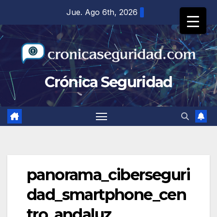
Saltar
Jue. Ago 6th, 2026
al
contenido
Crónica Seguridad
panorama_ciberseguri
dad_smartphone_cen
tro_andaluz