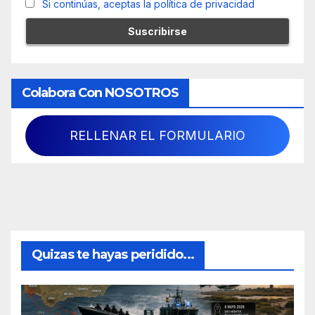
Si continúas, aceptas la política de privacidad
Colabora Con NOSOTROS
RELLENAR EL FORMULARIO
Quizas te hayas peridido...