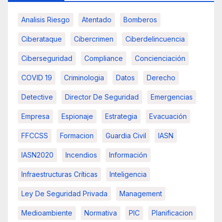
Analisis Riesgo
Atentado
Bomberos
Ciberataque
Cibercrimen
Ciberdelincuencia
Ciberseguridad
Compliance
Concienciación
COVID 19
Criminologia
Datos
Derecho
Detective
Director De Seguridad
Emergencias
Empresa
Espionaje
Estrategia
Evacuación
FFCCSS
Formacion
Guardia Civil
IASN
IASN2020
Incendios
Información
Infraestructuras Críticas
Inteligencia
Ley De Seguridad Privada
Management
Medioambiente
Normativa
PIC
Planificacion