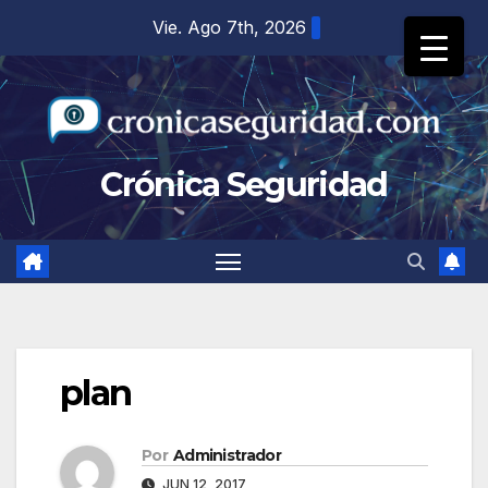
Saltar
Vie. Ago 7th, 2026
al
contenido
Crónica Seguridad
plan
Por
Administrador
JUN 12, 2017