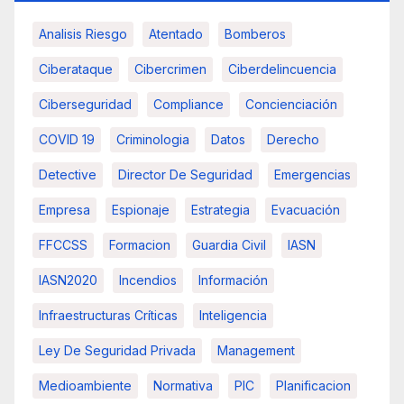
Analisis Riesgo
Atentado
Bomberos
Ciberataque
Cibercrimen
Ciberdelincuencia
Ciberseguridad
Compliance
Concienciación
COVID 19
Criminologia
Datos
Derecho
Detective
Director De Seguridad
Emergencias
Empresa
Espionaje
Estrategia
Evacuación
FFCCSS
Formacion
Guardia Civil
IASN
IASN2020
Incendios
Información
Infraestructuras Críticas
Inteligencia
Ley De Seguridad Privada
Management
Medioambiente
Normativa
PIC
Planificacion