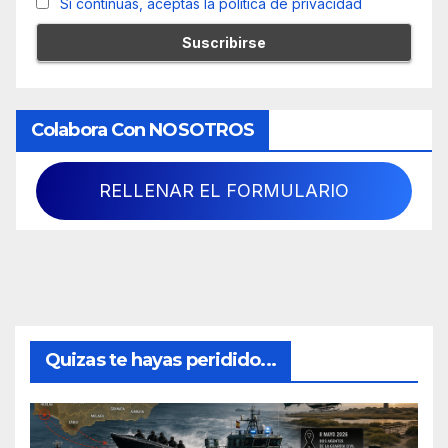
Si continúas, aceptas la política de privacidad
Colabora Con NOSOTROS
RELLENAR EL FORMULARIO
Quizas te hayas peridido...