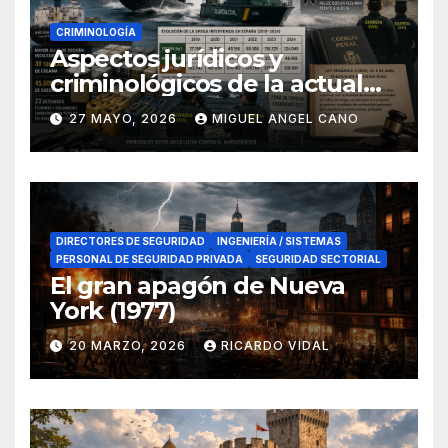
CRIMINOLOGÍA
Aspectos jurídicos y
criminológicos de la actual
lucha contra el narcotráfico
27 MAYO, 2026
MIGUEL ANGEL CANO
en el sur de España
DIRECTORES DE SEGURIDAD
INGENIERÍA / SISTEMAS
PERSONAL DE SEGURIDAD PRIVADA
SEGURIDAD SECTORIAL
El gran apagón de Nueva
York (1977)
20 MARZO, 2026
RICARDO VIDAL