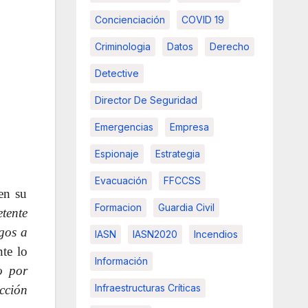
Concienciación
COVID 19
Criminologia
Datos
Derecho
Detective
Director De Seguridad
Emergencias
Empresa
Espionaje
Estrategia
Evacuación
FFCCSS
en su
Formacion
Guardia Civil
tente
sgos a
IASN
IASN2020
Incendios
nte lo
Información
o por
Infraestructuras Críticas
cción