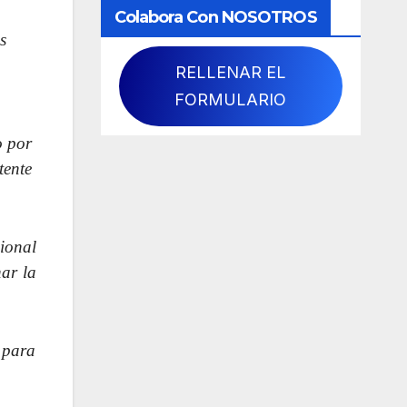
Colabora Con NOSOTROS
s
RELLENAR EL
FORMULARIO
o por
tente
ional
nar la
 para