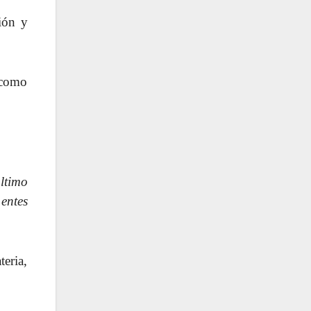
ión y
 como
ltimo
entes
eria,