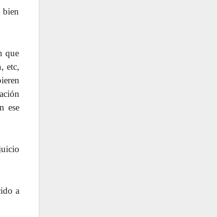
 bien
ón que
, etc,
ieren
ación
n ese
juicio
cido a