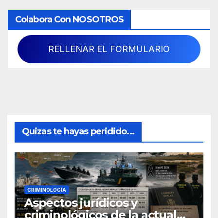
Colabora Con NOSOTROS
RELLENAR EL FORMULARIO
Quizas te hayas peridido...
CRIMINOLOGÍA
Aspectos jurídicos y
criminológicos de la actual