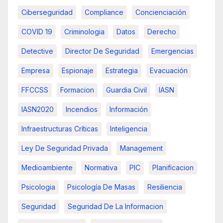
Ciberseguridad
Compliance
Concienciación
COVID 19
Criminologia
Datos
Derecho
Detective
Director De Seguridad
Emergencias
Empresa
Espionaje
Estrategia
Evacuación
FFCCSS
Formacion
Guardia Civil
IASN
IASN2020
Incendios
Información
Infraestructuras Críticas
Inteligencia
Ley De Seguridad Privada
Management
Medioambiente
Normativa
PIC
Planificacion
Psicologia
Psicología De Masas
Resiliencia
Seguridad
Seguridad De La Informacion