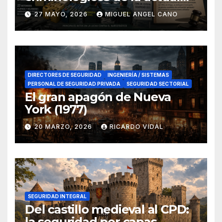
lucha contra el narcotráfico
27 MAYO, 2026
MIGUEL ANGEL CANO
en el sur de España
DIRECTORES DE SEGURIDAD
INGENIERÍA / SISTEMAS
PERSONAL DE SEGURIDAD PRIVADA
SEGURIDAD SECTORIAL
El gran apagón de Nueva
York (1977)
20 MARZO, 2026
RICARDO VIDAL
SEGURIDAD INTEGRAL
Del castillo medieval al CPD:
la seguridad por capas