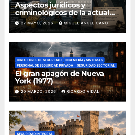
Aspectos jurídicos y
criminológicos de la actual
lucha contra el narcotráfico
27 MAYO, 2026
MIGUEL ANGEL CANO
en el sur de España
DIRECTORES DE SEGURIDAD
INGENIERÍA / SISTEMAS
PERSONAL DE SEGURIDAD PRIVADA
SEGURIDAD SECTORIAL
El gran apagón de Nueva
York (1977)
20 MARZO, 2026
RICARDO VIDAL
SEGURIDAD INTEGRAL