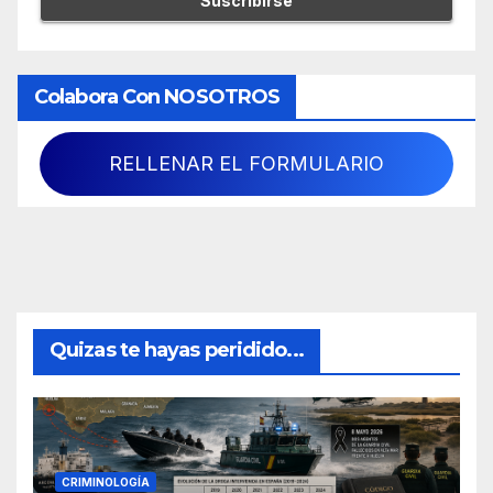
Colabora Con NOSOTROS
RELLENAR EL FORMULARIO
Quizas te hayas peridido...
CRIMINOLOGÍA