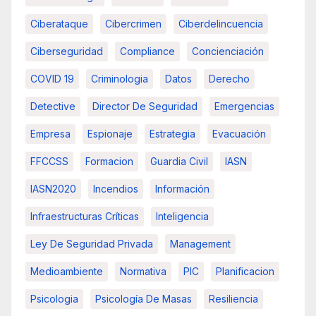
Ciberataque
Cibercrimen
Ciberdelincuencia
Ciberseguridad
Compliance
Concienciación
COVID 19
Criminologia
Datos
Derecho
Detective
Director De Seguridad
Emergencias
Empresa
Espionaje
Estrategia
Evacuación
FFCCSS
Formacion
Guardia Civil
IASN
IASN2020
Incendios
Información
Infraestructuras Críticas
Inteligencia
Ley De Seguridad Privada
Management
Medioambiente
Normativa
PIC
Planificacion
Psicologia
Psicología De Masas
Resiliencia