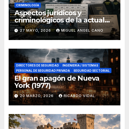
CRIMINOLOGÍA
Aspectos jurídicos y
criminológicos de la actual
lucha contra el narcotráfico
27 MAYO, 2026
MIGUEL ANGEL CANO
en el sur de España
DIRECTORES DE SEGURIDAD
INGENIERÍA / SISTEMAS
PERSONAL DE SEGURIDAD PRIVADA
SEGURIDAD SECTORIAL
El gran apagón de Nueva
York (1977)
20 MARZO, 2026
RICARDO VIDAL