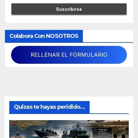
Colabora Con NOSOTROS
RELLENAR EL FORMULARIO
Quizas te hayas peridido...