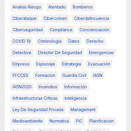
Analisis Riesgo
Atentado
Bomberos
Ciberataque
Cibercrimen
Ciberdelincuencia
Ciberseguridad
Compliance
Concienciación
COVID 19
Criminologia
Datos
Derecho
Detective
Director De Seguridad
Emergencias
Empresa
Espionaje
Estrategia
Evacuación
FFCCSS
Formacion
Guardia Civil
IASN
IASN2020
Incendios
Información
Infraestructuras Críticas
Inteligencia
Ley De Seguridad Privada
Management
Medioambiente
Normativa
PIC
Planificacion