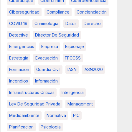
Ciberataque
Cibercrimen
Ciberdelincuencia
Ciberseguridad
Compliance
Concienciación
COVID 19
Criminologia
Datos
Derecho
Detective
Director De Seguridad
Emergencias
Empresa
Espionaje
Estrategia
Evacuación
FFCCSS
Formacion
Guardia Civil
IASN
IASN2020
Incendios
Información
Infraestructuras Críticas
Inteligencia
Ley De Seguridad Privada
Management
Medioambiente
Normativa
PIC
Planificacion
Psicologia