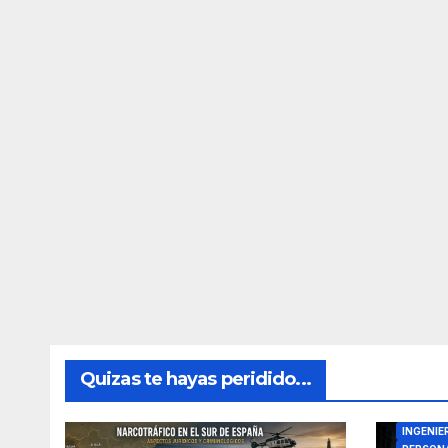
Quizas te hayas peridido...
DIRECTO
INGENIE