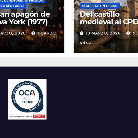
L DE SEGURIDAD PRIVADA
DAD SECTORIAL
SEGURIDAD INTEGRAL
ran apagón de
Del castillo
a York (1977)
medieval al CPD:
seguridad por c
MARZO, 2026
RICARDO
13 MARZO, 2026
RI
VIDAL