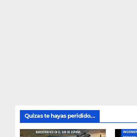
Quizas te hayas peridido...
DIRECTO
INGENIE