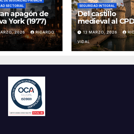
L DE SEGURIDAD PRIVADA
DAD SECTORIAL
SEGURIDAD INTEGRAL
ran apagón de
Del castillo
a York (1977)
medieval al CPD:
seguridad por c
MARZO, 2026
RICARDO
13 MARZO, 2026
RI
VIDAL