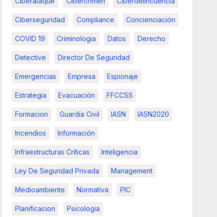
Ciberataque
Cibercrimen
Ciberdelincuencia
Ciberseguridad
Compliance
Concienciación
COVID 19
Criminologia
Datos
Derecho
Detective
Director De Seguridad
Emergencias
Empresa
Espionaje
Estrategia
Evacuación
FFCCSS
Formacion
Guardia Civil
IASN
IASN2020
Incendios
Información
Infraestructuras Críticas
Inteligencia
Ley De Seguridad Privada
Management
Medioambiente
Normativa
PIC
Planificacion
Psicologia