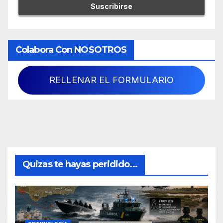
Colabora Con NOSOTROS
RELLENAR EL FORMULARIO
Quizas te hayas peridido...