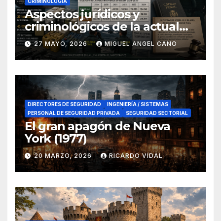
CRIMINOLOGÍA
Aspectos jurídicos y
criminológicos de la actual
lucha contra el narcotráfico
27 MAYO, 2026
MIGUEL ANGEL CANO
en el sur de España
DIRECTORES DE SEGURIDAD
INGENIERÍA / SISTEMAS
PERSONAL DE SEGURIDAD PRIVADA
SEGURIDAD SECTORIAL
El gran apagón de Nueva
York (1977)
20 MARZO, 2026
RICARDO VIDAL