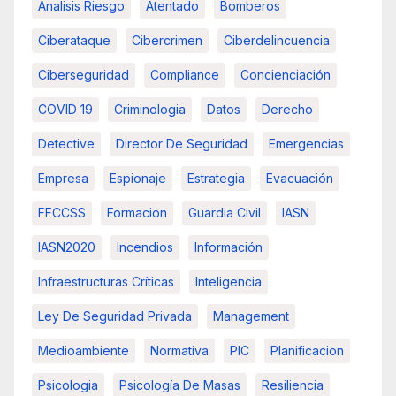
Analisis Riesgo
Atentado
Bomberos
Ciberataque
Cibercrimen
Ciberdelincuencia
Ciberseguridad
Compliance
Concienciación
COVID 19
Criminologia
Datos
Derecho
Detective
Director De Seguridad
Emergencias
Empresa
Espionaje
Estrategia
Evacuación
FFCCSS
Formacion
Guardia Civil
IASN
IASN2020
Incendios
Información
Infraestructuras Críticas
Inteligencia
Ley De Seguridad Privada
Management
Medioambiente
Normativa
PIC
Planificacion
Psicologia
Psicología De Masas
Resiliencia