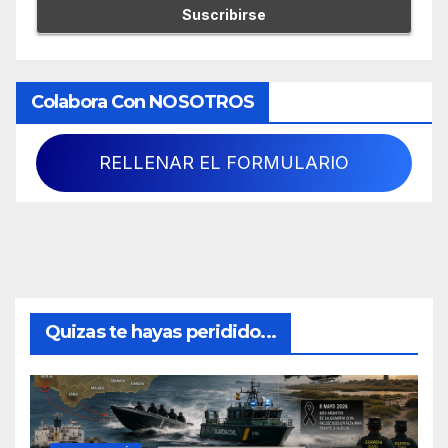
Colabora Con NOSOTROS
RELLENAR EL FORMULARIO
Quizas te hayas peridido...