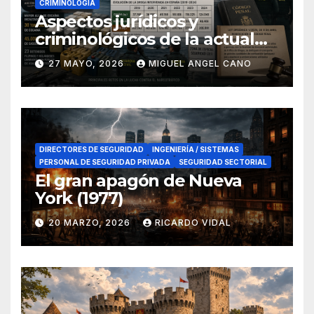
CRIMINOLOGÍA
Aspectos jurídicos y
criminológicos de la actual
lucha contra el narcotráfico
27 MAYO, 2026
MIGUEL ANGEL CANO
en el sur de España
DIRECTORES DE SEGURIDAD
INGENIERÍA / SISTEMAS
PERSONAL DE SEGURIDAD PRIVADA
SEGURIDAD SECTORIAL
El gran apagón de Nueva
York (1977)
20 MARZO, 2026
RICARDO VIDAL