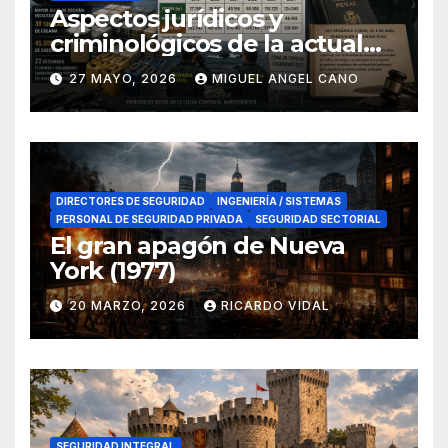
Aspectos jurídicos y
criminológicos de la actual
lucha contra el narcotráfico
27 MAYO, 2026
MIGUEL ANGEL CANO
en el sur de España
DIRECTORES DE SEGURIDAD
INGENIERÍA / SISTEMAS
PERSONAL DE SEGURIDAD PRIVADA
SEGURIDAD SECTORIAL
El gran apagón de Nueva
York (1977)
20 MARZO, 2026
RICARDO VIDAL
SEGURIDAD INTEGRAL