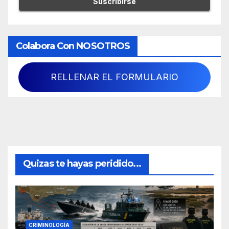
Colabora Con NOSOTROS
RELLENAR EL FORMULARIO
Quizas te hayas peridido...
CRIMINOLOGÍA