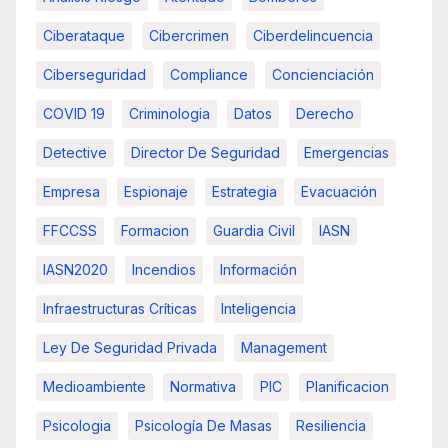
Ciberataque
Cibercrimen
Ciberdelincuencia
Ciberseguridad
Compliance
Concienciación
COVID 19
Criminologia
Datos
Derecho
Detective
Director De Seguridad
Emergencias
Empresa
Espionaje
Estrategia
Evacuación
FFCCSS
Formacion
Guardia Civil
IASN
IASN2020
Incendios
Información
Infraestructuras Críticas
Inteligencia
Ley De Seguridad Privada
Management
Medioambiente
Normativa
PIC
Planificacion
Psicologia
Psicología De Masas
Resiliencia