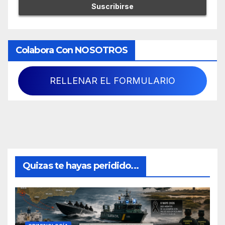
Colabora Con NOSOTROS
RELLENAR EL FORMULARIO
Quizas te hayas peridido...