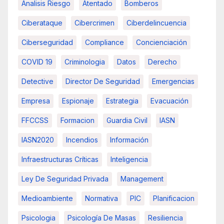
Analisis Riesgo
Atentado
Bomberos
Ciberataque
Cibercrimen
Ciberdelincuencia
Ciberseguridad
Compliance
Concienciación
COVID 19
Criminologia
Datos
Derecho
Detective
Director De Seguridad
Emergencias
Empresa
Espionaje
Estrategia
Evacuación
FFCCSS
Formacion
Guardia Civil
IASN
IASN2020
Incendios
Información
Infraestructuras Críticas
Inteligencia
Ley De Seguridad Privada
Management
Medioambiente
Normativa
PIC
Planificacion
Psicologia
Psicología De Masas
Resiliencia