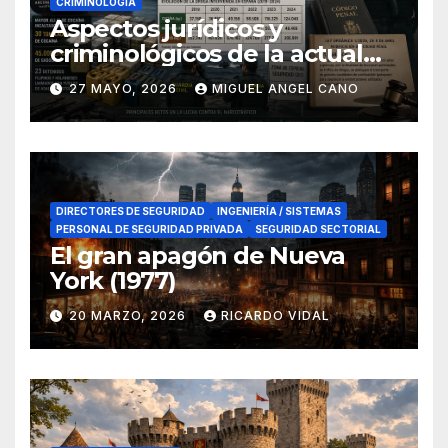
CRIMINOLOGÍA
Aspectos jurídicos y
criminológicos de la actual
lucha contra el narcotráfico
27 MAYO, 2026
MIGUEL ANGEL CANO
en el sur de España
DIRECTORES DE SEGURIDAD
INGENIERÍA / SISTEMAS
PERSONAL DE SEGURIDAD PRIVADA
SEGURIDAD SECTORIAL
El gran apagón de Nueva
York (1977)
20 MARZO, 2026
RICARDO VIDAL