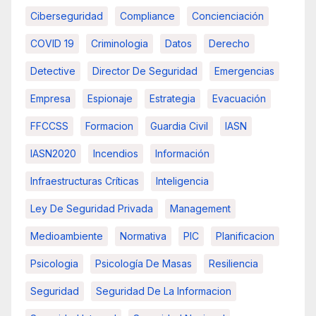
Ciberseguridad
Compliance
Concienciación
COVID 19
Criminologia
Datos
Derecho
Detective
Director De Seguridad
Emergencias
Empresa
Espionaje
Estrategia
Evacuación
FFCCSS
Formacion
Guardia Civil
IASN
IASN2020
Incendios
Información
Infraestructuras Críticas
Inteligencia
Ley De Seguridad Privada
Management
Medioambiente
Normativa
PIC
Planificacion
Psicologia
Psicología De Masas
Resiliencia
Seguridad
Seguridad De La Informacion