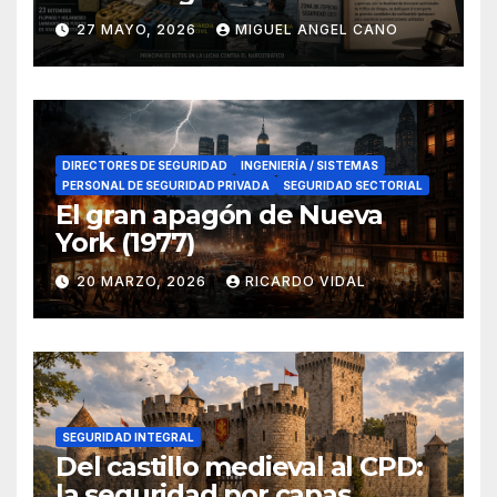
lucha contra el narcotráfico
27 MAYO, 2026
MIGUEL ANGEL CANO
en el sur de España
DIRECTORES DE SEGURIDAD
INGENIERÍA / SISTEMAS
PERSONAL DE SEGURIDAD PRIVADA
SEGURIDAD SECTORIAL
El gran apagón de Nueva
York (1977)
20 MARZO, 2026
RICARDO VIDAL
SEGURIDAD INTEGRAL
Del castillo medieval al CPD:
la seguridad por capas