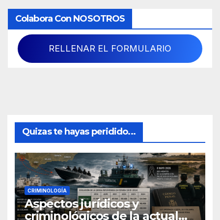
Colabora Con NOSOTROS
RELLENAR EL FORMULARIO
Quizas te hayas peridido...
CRIMINOLOGÍA
Aspectos jurídicos y
criminológicos de la actual