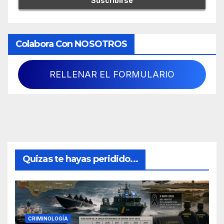
Colabora Con NOSOTROS
RELLENAR EL FORMULARIO
Quizas te hayas peridido...
CRIMINOLOGÍA