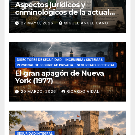
Aspectos jurídicos y
criminológicos de la actual
lucha contra el narcotráfico
27 MAYO, 2026
MIGUEL ANGEL CANO
en el sur de España
DIRECTORES DE SEGURIDAD
INGENIERÍA / SISTEMAS
PERSONAL DE SEGURIDAD PRIVADA
SEGURIDAD SECTORIAL
El gran apagón de Nueva
York (1977)
20 MARZO, 2026
RICARDO VIDAL
SEGURIDAD INTEGRAL