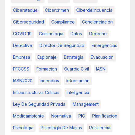
Ciberataque
Cibercrimen
Ciberdelincuencia
Ciberseguridad
Compliance
Concienciación
COVID 19
Criminologia
Datos
Derecho
Detective
Director De Seguridad
Emergencias
Empresa
Espionaje
Estrategia
Evacuación
FFCCSS
Formacion
Guardia Civil
IASN
IASN2020
Incendios
Información
Infraestructuras Críticas
Inteligencia
Ley De Seguridad Privada
Management
Medioambiente
Normativa
PIC
Planificacion
Psicologia
Psicología De Masas
Resiliencia