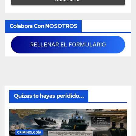
Colabora Con NOSOTROS
RELLENAR EL FORMULARIO
Quizas te hayas peridido...
CRIMINOLOGÍA