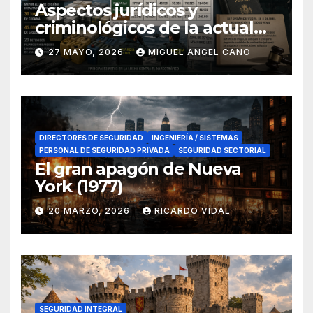
Aspectos jurídicos y
criminológicos de la actual
lucha contra el narcotráfico
27 MAYO, 2026
MIGUEL ANGEL CANO
en el sur de España
DIRECTORES DE SEGURIDAD
INGENIERÍA / SISTEMAS
PERSONAL DE SEGURIDAD PRIVADA
SEGURIDAD SECTORIAL
El gran apagón de Nueva
York (1977)
20 MARZO, 2026
RICARDO VIDAL
SEGURIDAD INTEGRAL