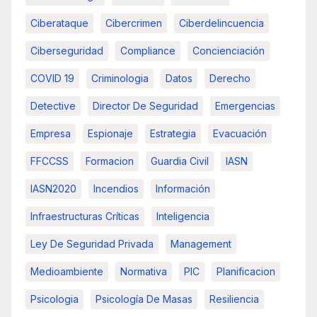
Ciberataque
Cibercrimen
Ciberdelincuencia
Ciberseguridad
Compliance
Concienciación
COVID 19
Criminologia
Datos
Derecho
Detective
Director De Seguridad
Emergencias
Empresa
Espionaje
Estrategia
Evacuación
FFCCSS
Formacion
Guardia Civil
IASN
IASN2020
Incendios
Información
Infraestructuras Críticas
Inteligencia
Ley De Seguridad Privada
Management
Medioambiente
Normativa
PIC
Planificacion
Psicologia
Psicología De Masas
Resiliencia