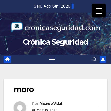
Saltar
Sáb. Ago 8th, 2026
al
contenido
Crónica Seguridad
moro
Por
Ricardo Vidal
OCT 10, 2025