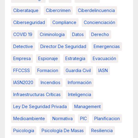
Ciberataque
Cibercrimen
Ciberdelincuencia
Ciberseguridad
Compliance
Concienciación
COVID 19
Criminologia
Datos
Derecho
Detective
Director De Seguridad
Emergencias
Empresa
Espionaje
Estrategia
Evacuación
FFCCSS
Formacion
Guardia Civil
IASN
IASN2020
Incendios
Información
Infraestructuras Críticas
Inteligencia
Ley De Seguridad Privada
Management
Medioambiente
Normativa
PIC
Planificacion
Psicologia
Psicología De Masas
Resiliencia