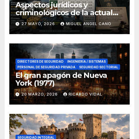
Aspectos jurídicos y
criminológicos de la actual
lucha contra el narcotráfico
27 MAYO, 2026
MIGUEL ANGEL CANO
en el sur de España
DIRECTORES DE SEGURIDAD
INGENIERÍA / SISTEMAS
PERSONAL DE SEGURIDAD PRIVADA
SEGURIDAD SECTORIAL
El gran apagón de Nueva
York (1977)
20 MARZO, 2026
RICARDO VIDAL
SEGURIDAD INTEGRAL