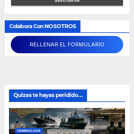
Colabora Con NOSOTROS
RELLENAR EL FORMULARIO
Quizas te hayas peridido...
CRIMINOLOGÍA