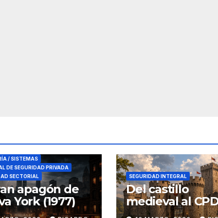
RES DE SEGURIDAD
RÍA / SISTEMAS
L DE SEGURIDAD PRIVADA
DAD SECTORIAL
SEGURIDAD INTEGRAL
ran apagón de
Del castillo
a York (1977)
medieval al CPD:
seguridad por c