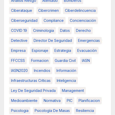
Analisis Riesgo
Atentado
Bomberos
Ciberataque
Cibercrimen
Ciberdelincuencia
Ciberseguridad
Compliance
Concienciación
COVID 19
Criminologia
Datos
Derecho
Detective
Director De Seguridad
Emergencias
Empresa
Espionaje
Estrategia
Evacuación
FFCCSS
Formacion
Guardia Civil
IASN
IASN2020
Incendios
Información
Infraestructuras Críticas
Inteligencia
Ley De Seguridad Privada
Management
Medioambiente
Normativa
PIC
Planificacion
Psicologia
Psicología De Masas
Resiliencia