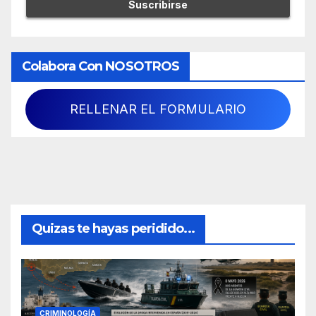
Colabora Con NOSOTROS
RELLENAR EL FORMULARIO
Quizas te hayas peridido...
CRIMINOLOGÍA