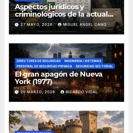
Aspectos jurídicos y
criminológicos de la actual
lucha contra el narcotráfico
27 MAYO, 2026
MIGUEL ANGEL CANO
en el sur de España
DIRECTORES DE SEGURIDAD
INGENIERÍA / SISTEMAS
PERSONAL DE SEGURIDAD PRIVADA
SEGURIDAD SECTORIAL
El gran apagón de Nueva
York (1977)
20 MARZO, 2026
RICARDO VIDAL