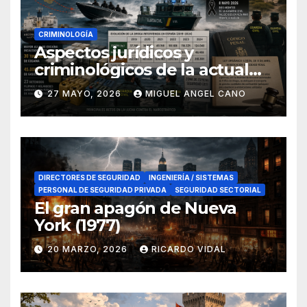
CRIMINOLOGÍA
Aspectos jurídicos y
criminológicos de la actual
lucha contra el narcotráfico
27 MAYO, 2026
MIGUEL ANGEL CANO
en el sur de España
DIRECTORES DE SEGURIDAD
INGENIERÍA / SISTEMAS
PERSONAL DE SEGURIDAD PRIVADA
SEGURIDAD SECTORIAL
El gran apagón de Nueva
York (1977)
20 MARZO, 2026
RICARDO VIDAL