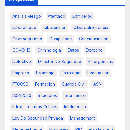
Analisis Riesgo
Atentado
Bomberos
Ciberataque
Cibercrimen
Ciberdelincuencia
Ciberseguridad
Compliance
Concienciación
COVID 19
Criminologia
Datos
Derecho
Detective
Director De Seguridad
Emergencias
Empresa
Espionaje
Estrategia
Evacuación
FFCCSS
Formacion
Guardia Civil
IASN
IASN2020
Incendios
Información
Infraestructuras Críticas
Inteligencia
Ley De Seguridad Privada
Management
Medioambiente
Normativa
PIC
Planificacion