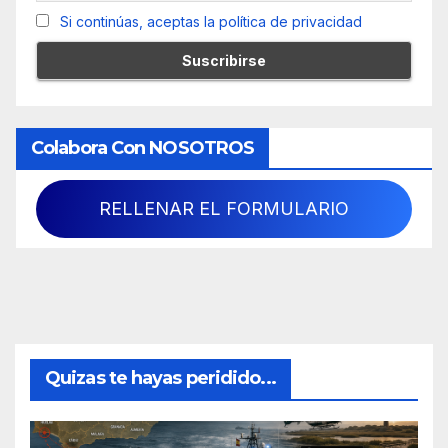
Si continúas, aceptas la política de privacidad
Colabora Con NOSOTROS
RELLENAR EL FORMULARIO
Quizas te hayas peridido...