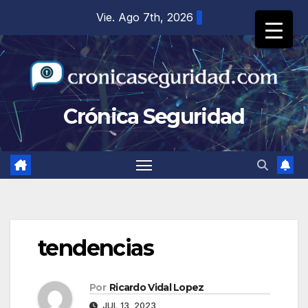
Saltar
Vie. Ago 7th, 2026
al
contenido
Crónica Seguridad
tendencias
Por
Ricardo Vidal Lopez
JUL 13, 2023