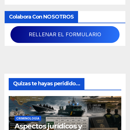
Colabora Con NOSOTROS
RELLENAR EL FORMULARIO
Quizas te hayas peridido...
CRIMINOLOGÍA
Aspectos jurídicos y