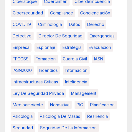
Ciberataque
Cibercrimen
Ciberdelincuencia
Ciberseguridad
Compliance
Concienciación
COVID 19
Criminologia
Datos
Derecho
Detective
Director De Seguridad
Emergencias
Empresa
Espionaje
Estrategia
Evacuación
FFCCSS
Formacion
Guardia Civil
IASN
IASN2020
Incendios
Información
Infraestructuras Críticas
Inteligencia
Ley De Seguridad Privada
Management
Medioambiente
Normativa
PIC
Planificacion
Psicologia
Psicología De Masas
Resiliencia
Seguridad
Seguridad De La Informacion