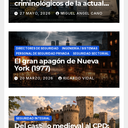
criminológicos de la actual
lucha contra el narcotráfico
27 MAYO, 2026
MIGUEL ANGEL CANO
en el sur de España
DIRECTORES DE SEGURIDAD
INGENIERÍA / SISTEMAS
PERSONAL DE SEGURIDAD PRIVADA
SEGURIDAD SECTORIAL
El gran apagón de Nueva
York (1977)
20 MARZO, 2026
RICARDO VIDAL
SEGURIDAD INTEGRAL
Del castillo medieval al CPD: