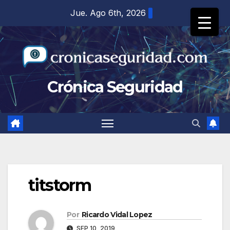
Saltar
Jue. Ago 6th, 2026
al
contenido
Crónica Seguridad
titstorm
Por
Ricardo Vidal Lopez
SEP 10, 2019