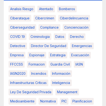
Analisis Riesgo
Atentado
Bomberos
Ciberataque
Cibercrimen
Ciberdelincuencia
Ciberseguridad
Compliance
Concienciación
COVID 19
Criminologia
Datos
Derecho
Detective
Director De Seguridad
Emergencias
Empresa
Espionaje
Estrategia
Evacuación
FFCCSS
Formacion
Guardia Civil
IASN
IASN2020
Incendios
Información
Infraestructuras Críticas
Inteligencia
Ley De Seguridad Privada
Management
Medioambiente
Normativa
PIC
Planificacion