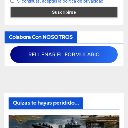
Si continúas, aceptas la política de privacidad
Colabora Con NOSOTROS
RELLENAR EL FORMULARIO
Quizas te hayas peridido...