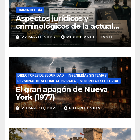
CRIMINOLOGÍA
Aspectos jurídicos y
criminológicos de la actual
lucha contra el narcotráfico
27 MAYO, 2026
MIGUEL ANGEL CANO
en el sur de España
DIRECTORES DE SEGURIDAD
INGENIERÍA / SISTEMAS
PERSONAL DE SEGURIDAD PRIVADA
SEGURIDAD SECTORIAL
El gran apagón de Nueva
York (1977)
20 MARZO, 2026
RICARDO VIDAL