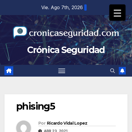
Saltar
Vie. Ago 7th, 2026
al
contenido
Crónica Seguridad
phising5
Por
Ricardo Vidal Lopez
ABR 23, 2021