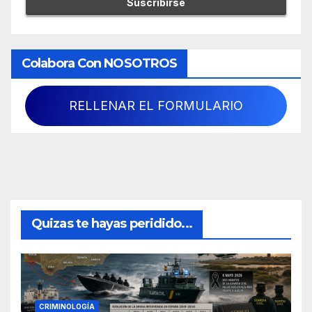
Colabora Con NOSOTROS
RELLENAR EL FORMULARIO
Quizas te hayas peridido...
CRIMINOLOGÍA