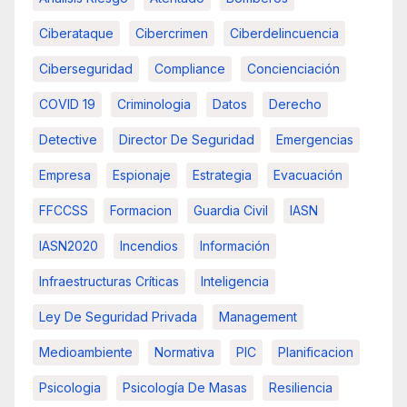
Ciberataque
Cibercrimen
Ciberdelincuencia
Ciberseguridad
Compliance
Concienciación
COVID 19
Criminologia
Datos
Derecho
Detective
Director De Seguridad
Emergencias
Empresa
Espionaje
Estrategia
Evacuación
FFCCSS
Formacion
Guardia Civil
IASN
IASN2020
Incendios
Información
Infraestructuras Críticas
Inteligencia
Ley De Seguridad Privada
Management
Medioambiente
Normativa
PIC
Planificacion
Psicologia
Psicología De Masas
Resiliencia