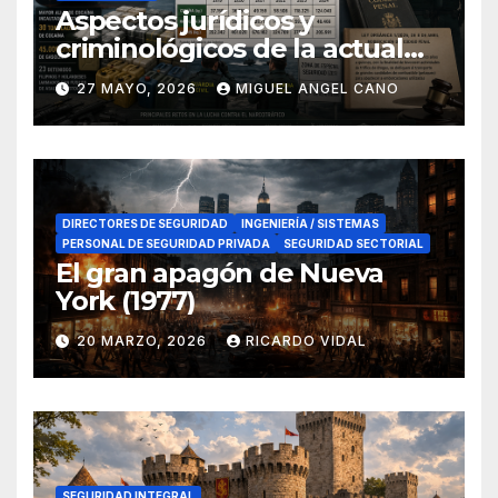
Aspectos jurídicos y
criminológicos de la actual
lucha contra el narcotráfico
27 MAYO, 2026
MIGUEL ANGEL CANO
en el sur de España
DIRECTORES DE SEGURIDAD
INGENIERÍA / SISTEMAS
PERSONAL DE SEGURIDAD PRIVADA
SEGURIDAD SECTORIAL
El gran apagón de Nueva
York (1977)
20 MARZO, 2026
RICARDO VIDAL
SEGURIDAD INTEGRAL