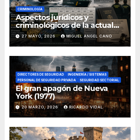
CRIMINOLOGÍA
Aspectos jurídicos y
criminológicos de la actual
lucha contra el narcotráfico
27 MAYO, 2026
MIGUEL ANGEL CANO
en el sur de España
DIRECTORES DE SEGURIDAD
INGENIERÍA / SISTEMAS
PERSONAL DE SEGURIDAD PRIVADA
SEGURIDAD SECTORIAL
El gran apagón de Nueva
York (1977)
20 MARZO, 2026
RICARDO VIDAL