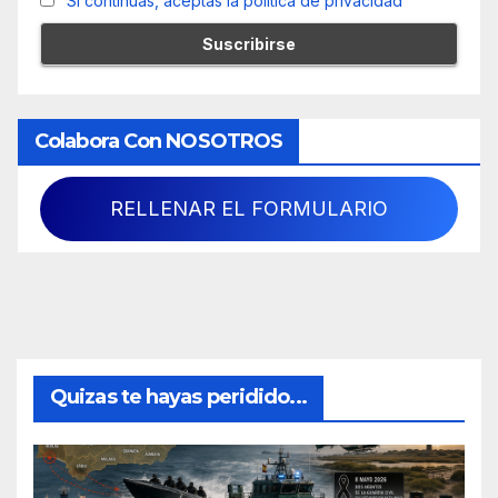
Si continúas, aceptas la política de privacidad
Colabora Con NOSOTROS
RELLENAR EL FORMULARIO
Quizas te hayas peridido...