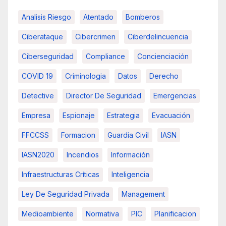
Analisis Riesgo
Atentado
Bomberos
Ciberataque
Cibercrimen
Ciberdelincuencia
Ciberseguridad
Compliance
Concienciación
COVID 19
Criminologia
Datos
Derecho
Detective
Director De Seguridad
Emergencias
Empresa
Espionaje
Estrategia
Evacuación
FFCCSS
Formacion
Guardia Civil
IASN
IASN2020
Incendios
Información
Infraestructuras Críticas
Inteligencia
Ley De Seguridad Privada
Management
Medioambiente
Normativa
PIC
Planificacion