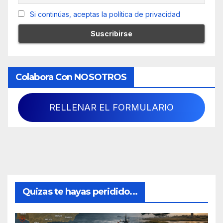
Si continúas, aceptas la política de privacidad
Colabora Con NOSOTROS
RELLENAR EL FORMULARIO
Quizas te hayas peridido...