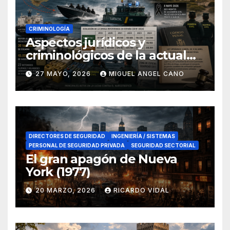
CRIMINOLOGÍA
Aspectos jurídicos y
criminológicos de la actual
lucha contra el narcotráfico
27 MAYO, 2026
MIGUEL ANGEL CANO
en el sur de España
DIRECTORES DE SEGURIDAD
INGENIERÍA / SISTEMAS
PERSONAL DE SEGURIDAD PRIVADA
SEGURIDAD SECTORIAL
El gran apagón de Nueva
York (1977)
20 MARZO, 2026
RICARDO VIDAL