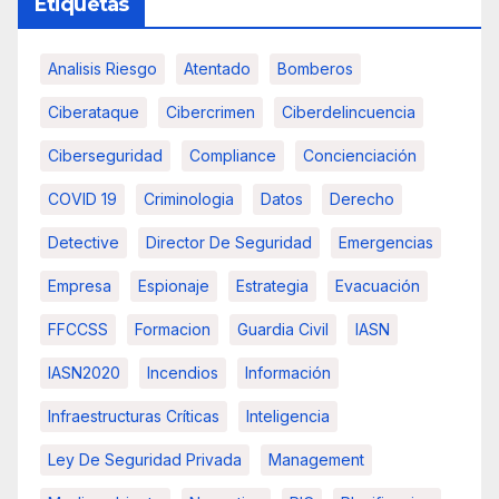
Etiquetas
Analisis Riesgo
Atentado
Bomberos
Ciberataque
Cibercrimen
Ciberdelincuencia
Ciberseguridad
Compliance
Concienciación
COVID 19
Criminologia
Datos
Derecho
Detective
Director De Seguridad
Emergencias
Empresa
Espionaje
Estrategia
Evacuación
FFCCSS
Formacion
Guardia Civil
IASN
IASN2020
Incendios
Información
Infraestructuras Críticas
Inteligencia
Ley De Seguridad Privada
Management