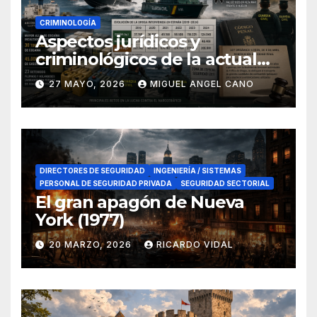
CRIMINOLOGÍA
Aspectos jurídicos y
criminológicos de la actual
lucha contra el narcotráfico
27 MAYO, 2026
MIGUEL ANGEL CANO
en el sur de España
DIRECTORES DE SEGURIDAD
INGENIERÍA / SISTEMAS
PERSONAL DE SEGURIDAD PRIVADA
SEGURIDAD SECTORIAL
El gran apagón de Nueva
York (1977)
20 MARZO, 2026
RICARDO VIDAL