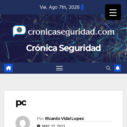
Saltar
Vie. Ago 7th, 2026
al
contenido
Crónica Seguridad
pc
Por
Ricardo Vidal Lopez
MAY 21, 2021