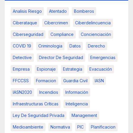
Analisis Riesgo
Atentado
Bomberos
Ciberataque
Cibercrimen
Ciberdelincuencia
Ciberseguridad
Compliance
Concienciación
COVID 19
Criminologia
Datos
Derecho
Detective
Director De Seguridad
Emergencias
Empresa
Espionaje
Estrategia
Evacuación
FFCCSS
Formacion
Guardia Civil
IASN
IASN2020
Incendios
Información
Infraestructuras Críticas
Inteligencia
Ley De Seguridad Privada
Management
Medioambiente
Normativa
PIC
Planificacion