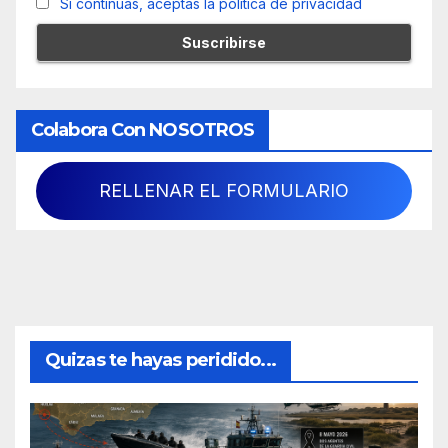
Si continúas, aceptas la política de privacidad
Colabora Con NOSOTROS
RELLENAR EL FORMULARIO
Quizas te hayas peridido...