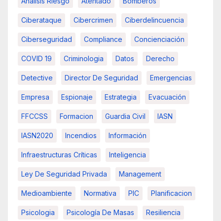
Analisis Riesgo
Atentado
Bomberos
Ciberataque
Cibercrimen
Ciberdelincuencia
Ciberseguridad
Compliance
Concienciación
COVID 19
Criminologia
Datos
Derecho
Detective
Director De Seguridad
Emergencias
Empresa
Espionaje
Estrategia
Evacuación
FFCCSS
Formacion
Guardia Civil
IASN
IASN2020
Incendios
Información
Infraestructuras Críticas
Inteligencia
Ley De Seguridad Privada
Management
Medioambiente
Normativa
PIC
Planificacion
Psicologia
Psicología De Masas
Resiliencia