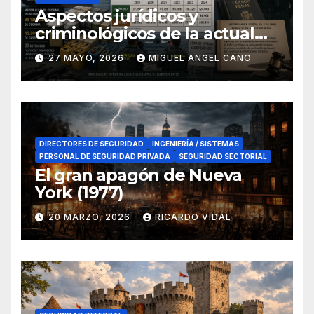
Aspectos jurídicos y
criminológicos de la actual
lucha contra el narcotráfico
27 MAYO, 2026
MIGUEL ANGEL CANO
en el sur de España
DIRECTORES DE SEGURIDAD
INGENIERÍA / SISTEMAS
PERSONAL DE SEGURIDAD PRIVADA
SEGURIDAD SECTORIAL
El gran apagón de Nueva
York (1977)
20 MARZO, 2026
RICARDO VIDAL