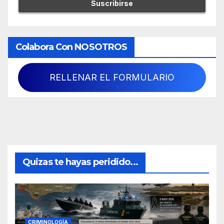
Colabora Con NOSOTROS
RELLENAR EL FORMULARIO
Quizas te hayas peridido...
CRIMINOLOGÍA