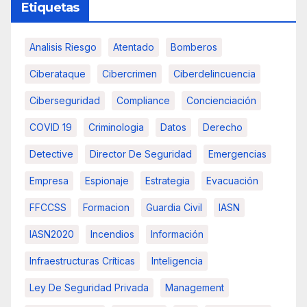
Etiquetas
Analisis Riesgo
Atentado
Bomberos
Ciberataque
Cibercrimen
Ciberdelincuencia
Ciberseguridad
Compliance
Concienciación
COVID 19
Criminologia
Datos
Derecho
Detective
Director De Seguridad
Emergencias
Empresa
Espionaje
Estrategia
Evacuación
FFCCSS
Formacion
Guardia Civil
IASN
IASN2020
Incendios
Información
Infraestructuras Críticas
Inteligencia
Ley De Seguridad Privada
Management