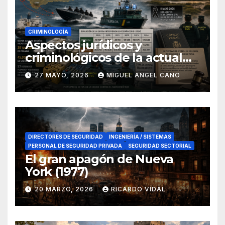
CRIMINOLOGÍA
Aspectos jurídicos y
criminológicos de la actual
lucha contra el narcotráfico
27 MAYO, 2026
MIGUEL ANGEL CANO
en el sur de España
DIRECTORES DE SEGURIDAD
INGENIERÍA / SISTEMAS
PERSONAL DE SEGURIDAD PRIVADA
SEGURIDAD SECTORIAL
El gran apagón de Nueva
York (1977)
20 MARZO, 2026
RICARDO VIDAL