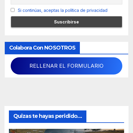
Si continúas, aceptas la política de privacidad
Colabora Con NOSOTROS
RELLENAR EL FORMULARIO
Quizas te hayas peridido...