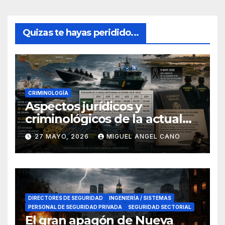
Quizas te hayas peridido...
CRIMINOLOGÍA
Aspectos jurídicos y
criminológicos de la actual
lucha contra el narcotráfico
27 MAYO, 2026
MIGUEL ANGEL CANO
en el sur de España
DIRECTORES DE SEGURIDAD
INGENIERÍA / SISTEMAS
PERSONAL DE SEGURIDAD PRIVADA
SEGURIDAD SECTORIAL
El gran apagón de Nueva