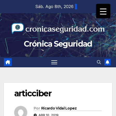
Saltar
Sáb. Ago 8th, 2026
al
contenido
Crónica Seguridad
articciber
Por
Ricardo Vidal Lopez
ABR 10, 2019