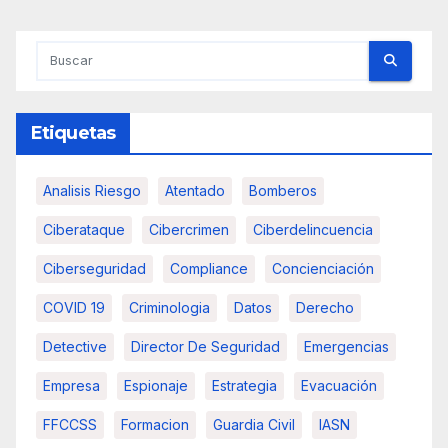
Etiquetas
Analisis Riesgo
Atentado
Bomberos
Ciberataque
Cibercrimen
Ciberdelincuencia
Ciberseguridad
Compliance
Concienciación
COVID 19
Criminologia
Datos
Derecho
Detective
Director De Seguridad
Emergencias
Empresa
Espionaje
Estrategia
Evacuación
FFCCSS
Formacion
Guardia Civil
IASN