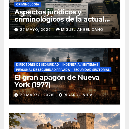
CRIMINOLOGÍA
Aspectos jurídicos y
criminológicos de la actual
lucha contra el narcotráfico
27 MAYO, 2026
MIGUEL ANGEL CANO
en el sur de España
DIRECTORES DE SEGURIDAD
INGENIERÍA / SISTEMAS
PERSONAL DE SEGURIDAD PRIVADA
SEGURIDAD SECTORIAL
El gran apagón de Nueva
York (1977)
20 MARZO, 2026
RICARDO VIDAL