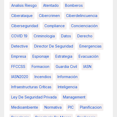
Analisis Riesgo
Atentado
Bomberos
Ciberataque
Cibercrimen
Ciberdelincuencia
Ciberseguridad
Compliance
Concienciación
COVID 19
Criminologia
Datos
Derecho
Detective
Director De Seguridad
Emergencias
Empresa
Espionaje
Estrategia
Evacuación
FFCCSS
Formacion
Guardia Civil
IASN
IASN2020
Incendios
Información
Infraestructuras Críticas
Inteligencia
Ley De Seguridad Privada
Management
Medioambiente
Normativa
PIC
Planificacion