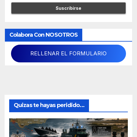
Colabora Con NOSOTROS
RELLENAR EL FORMULARIO
Quizas te hayas peridido...