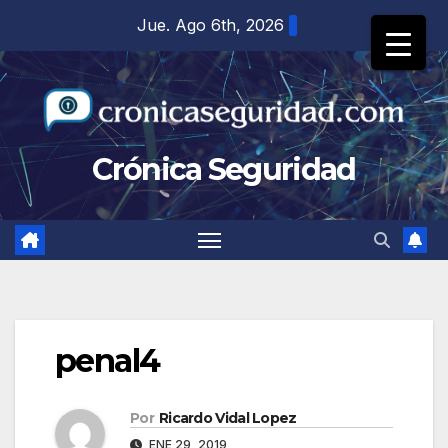
Saltar
Jue. Ago 6th, 2026
al
contenido
Crónica Seguridad
penal4
Por
Ricardo Vidal Lopez
ENE 29, 2019