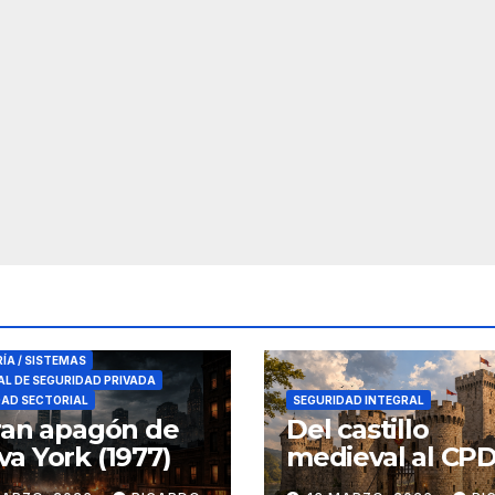
RES DE SEGURIDAD
RÍA / SISTEMAS
L DE SEGURIDAD PRIVADA
DAD SECTORIAL
SEGURIDAD INTEGRAL
ran apagón de
Del castillo
a York (1977)
medieval al CPD:
seguridad por c