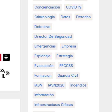
Concienciación
COVID 19
Criminologia
Datos
Derecho
Detective
Director De Seguridad
Emergencias
Empresa
Espionaje
Estrategia
Evacuación
FFCCSS
co,
II.
Formacion
Guardia Civil
IASN
IASN2020
Incendios
Información
Infraestructuras Críticas