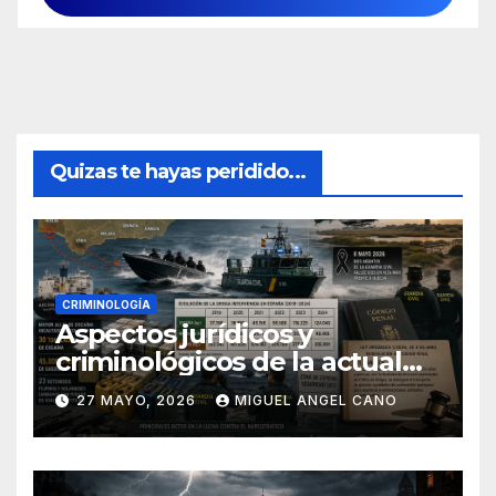
Quizas te hayas peridido...
CRIMINOLOGÍA
Aspectos jurídicos y
criminológicos de la actual
lucha contra el narcotráfico
27 MAYO, 2026
MIGUEL ANGEL CANO
en el sur de España