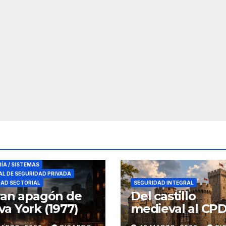
RES DE SEGURIDAD
RÍA / SISTEMAS
L DE SEGURIDAD PRIVADA
DAD SECTORIAL
SEGURIDAD INTEGRAL
ran apagón de
Del castillo
a York (1977)
medieval al CPD:
seguridad por c