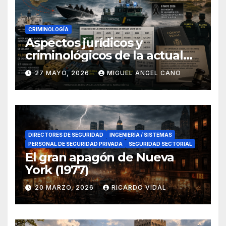
CRIMINOLOGÍA
Aspectos jurídicos y
criminológicos de la actual
lucha contra el narcotráfico
27 MAYO, 2026
MIGUEL ANGEL CANO
en el sur de España
DIRECTORES DE SEGURIDAD
INGENIERÍA / SISTEMAS
PERSONAL DE SEGURIDAD PRIVADA
SEGURIDAD SECTORIAL
El gran apagón de Nueva
York (1977)
20 MARZO, 2026
RICARDO VIDAL