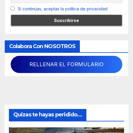
Si continúas, aceptas la política de privacidad
Colabora Con NOSOTROS
RELLENAR EL FORMULARIO
Quizas te hayas peridido...