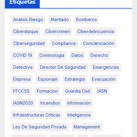
Etiquetas
Analisis Riesgo
Atentado
Bomberos
Ciberataque
Cibercrimen
Ciberdelincuencia
Ciberseguridad
Compliance
Concienciación
COVID 19
Criminologia
Datos
Derecho
Detective
Director De Seguridad
Emergencias
Empresa
Espionaje
Estrategia
Evacuación
FFCCSS
Formacion
Guardia Civil
IASN
IASN2020
Incendios
Información
Infraestructuras Críticas
Inteligencia
Ley De Seguridad Privada
Management