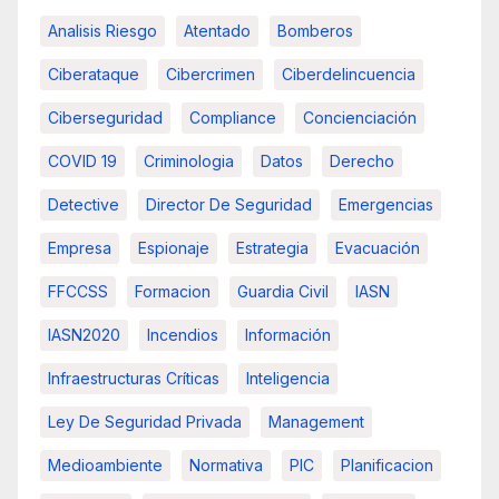
Analisis Riesgo
Atentado
Bomberos
Ciberataque
Cibercrimen
Ciberdelincuencia
Ciberseguridad
Compliance
Concienciación
COVID 19
Criminologia
Datos
Derecho
Detective
Director De Seguridad
Emergencias
Empresa
Espionaje
Estrategia
Evacuación
FFCCSS
Formacion
Guardia Civil
IASN
IASN2020
Incendios
Información
Infraestructuras Críticas
Inteligencia
Ley De Seguridad Privada
Management
Medioambiente
Normativa
PIC
Planificacion