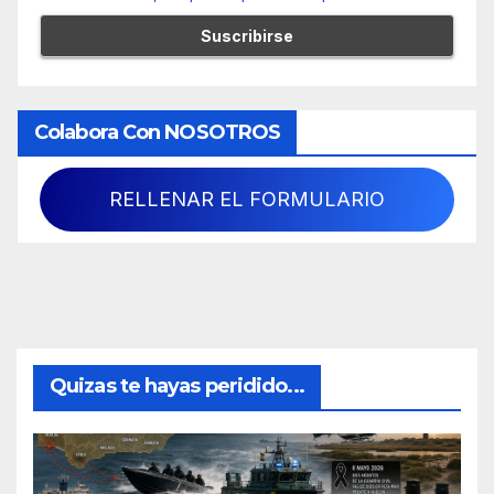
Colabora Con NOSOTROS
RELLENAR EL FORMULARIO
Quizas te hayas peridido...