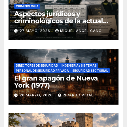
CRIMINOLOGÍA
Aspectos jurídicos y
criminológicos de la actual
lucha contra el narcotráfico
27 MAYO, 2026
MIGUEL ANGEL CANO
en el sur de España
DIRECTORES DE SEGURIDAD
INGENIERÍA / SISTEMAS
PERSONAL DE SEGURIDAD PRIVADA
SEGURIDAD SECTORIAL
El gran apagón de Nueva
York (1977)
20 MARZO, 2026
RICARDO VIDAL