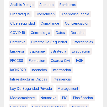
Analisis Riesgo
Atentado
Bomberos
Ciberataque
Cibercrimen
Ciberdelincuencia
Ciberseguridad
Compliance
Concienciación
COVID 19
Criminologia
Datos
Derecho
Detective
Director De Seguridad
Emergencias
Empresa
Espionaje
Estrategia
Evacuación
FFCCSS
Formacion
Guardia Civil
IASN
IASN2020
Incendios
Información
Infraestructuras Críticas
Inteligencia
Ley De Seguridad Privada
Management
Medioambiente
Normativa
PIC
Planificacion