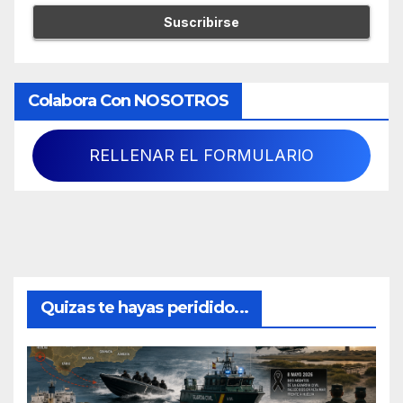
Colabora Con NOSOTROS
RELLENAR EL FORMULARIO
Quizas te hayas peridido...