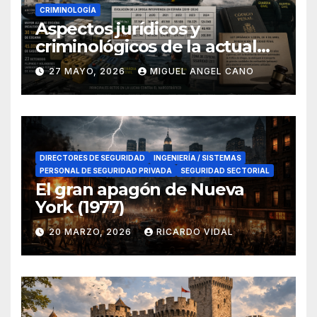
CRIMINOLOGÍA
Aspectos jurídicos y
criminológicos de la actual
lucha contra el narcotráfico
27 MAYO, 2026
MIGUEL ANGEL CANO
en el sur de España
DIRECTORES DE SEGURIDAD
INGENIERÍA / SISTEMAS
PERSONAL DE SEGURIDAD PRIVADA
SEGURIDAD SECTORIAL
El gran apagón de Nueva
York (1977)
20 MARZO, 2026
RICARDO VIDAL