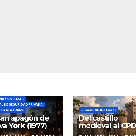
RES DE SEGURIDAD
RÍA / SISTEMAS
L DE SEGURIDAD PRIVADA
DAD SECTORIAL
SEGURIDAD INTEGRAL
ran apagón de
Del castillo
a York (1977)
medieval al CPD:
seguridad por c