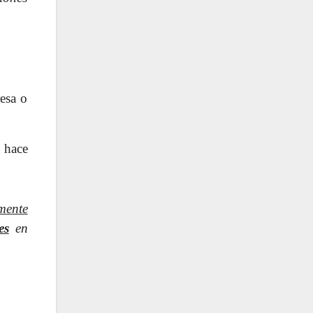
resa o
o hace
mente
es
en