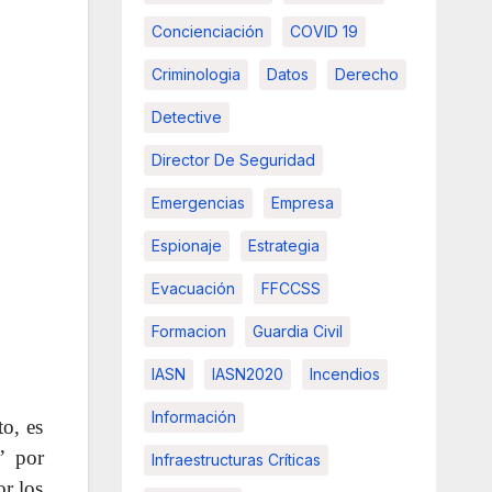
Concienciación
COVID 19
Criminologia
Datos
Derecho
Detective
Director De Seguridad
Emergencias
Empresa
Espionaje
Estrategia
Evacuación
FFCCSS
Formacion
Guardia Civil
IASN
IASN2020
Incendios
Información
to, es
” por
Infraestructuras Críticas
or los