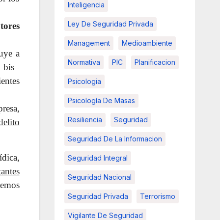
Inteligencia
Ley De Seguridad Privada
tores
Management
Medioambiente
buye a
Normativa
PIC
Planificacion
1 bis–
entes
Psicologia
Psicología De Masas
resa,
Resiliencia
Seguridad
elito
Seguridad De La Informacion
ídica,
Seguridad Integral
tantes
Seguridad Nacional
demos
Seguridad Privada
Terrorismo
Vigilante De Seguridad