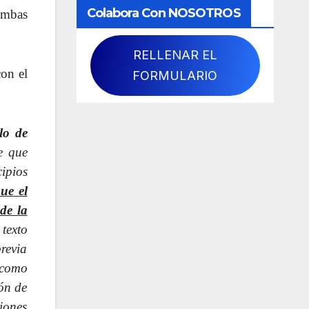
Colabora Con NOSOTROS
 ambas
RELLENAR EL
con el
FORMULARIO
lo de
e que
ipios
ue el
de la
 texto
previa
 como
ión de
iones