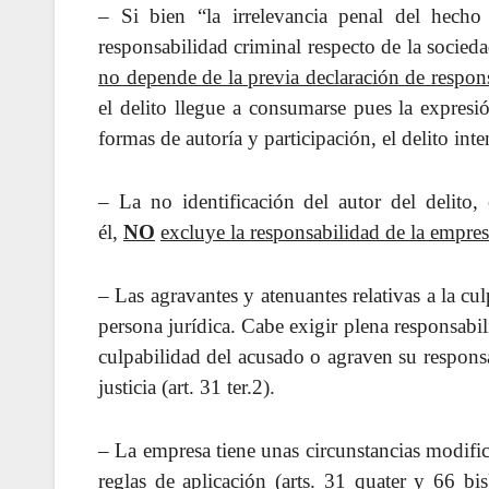
– Si bien “la irrelevancia penal del hecho
responsabilidad criminal respecto de la socie
no depende de la previa declaración de respons
el delito llegue a consumarse pues la expresió
formas de autoría y participación, el delito int
– La no identificación del autor del delito,
él,
NO
excluye la responsabilidad de la empre
– Las agravantes y atenuantes relativas a la cul
persona jurídica. Cabe exigir plena responsabili
culpabilidad del acusado o agraven su responsab
justicia (art. 31 ter.2).
– La empresa tiene unas circunstancias modific
reglas de aplicación (arts. 31 quater y 66 bis