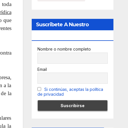
 toda
rídica
io que
Suscribete A Nuestro
rentes
Newsletter
Nombre o nombre completo
ontra
Email
presa,
n a la
Si continúas, aceptas la política
 de la
de privacidad
ulares
ula la