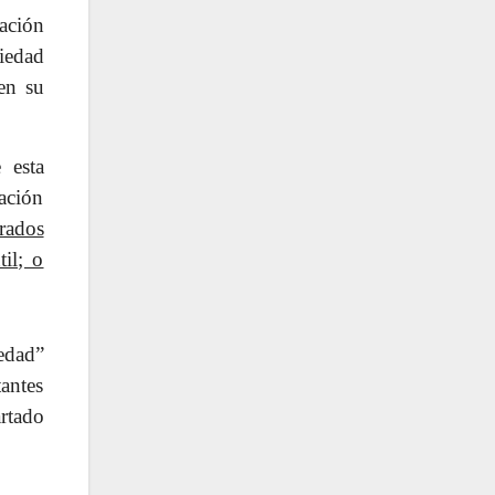
tación
iedad
en su
 esta
ación
rados
il; o
iedad”
tantes
rtado