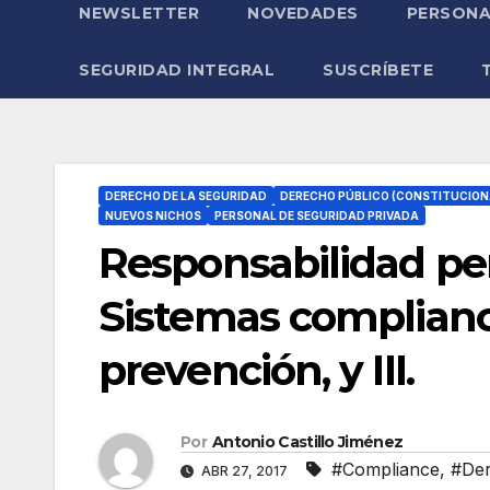
NEWSLETTER
NOVEDADES
PERSONA
SEGURIDAD INTEGRAL
SUSCRÍBETE
DERECHO DE LA SEGURIDAD
DERECHO PÚBLICO (CONSTITUCION
NUEVOS NICHOS
PERSONAL DE SEGURIDAD PRIVADA
Responsabilidad pe
Sistemas complian
prevención, y III.
Por
Antonio Castillo Jiménez
#Compliance
,
#De
ABR 27, 2017