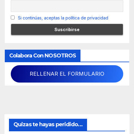
Si continúas, aceptas la política de privacidad
Colabora Con NOSOTROS
RELLENAR EL FORMULARIO
Quizas te hayas peridido...