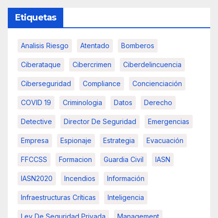
Etiquetas
Analisis Riesgo
Atentado
Bomberos
Ciberataque
Cibercrimen
Ciberdelincuencia
Ciberseguridad
Compliance
Concienciación
COVID 19
Criminologia
Datos
Derecho
Detective
Director De Seguridad
Emergencias
Empresa
Espionaje
Estrategia
Evacuación
FFCCSS
Formacion
Guardia Civil
IASN
IASN2020
Incendios
Información
Infraestructuras Críticas
Inteligencia
Ley De Seguridad Privada
Management