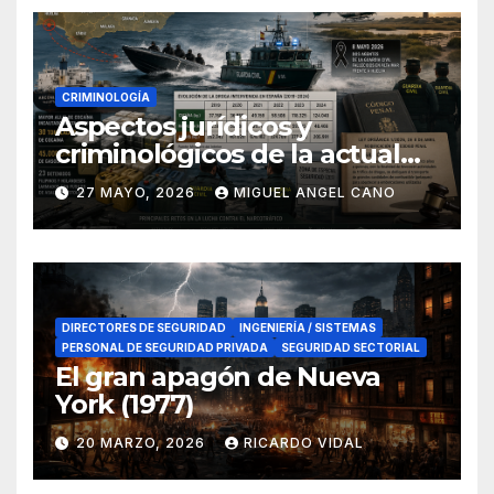
CRIMINOLOGÍA
Aspectos jurídicos y
criminológicos de la actual
lucha contra el narcotráfico
27 MAYO, 2026
MIGUEL ANGEL CANO
en el sur de España
DIRECTORES DE SEGURIDAD
INGENIERÍA / SISTEMAS
PERSONAL DE SEGURIDAD PRIVADA
SEGURIDAD SECTORIAL
El gran apagón de Nueva
York (1977)
20 MARZO, 2026
RICARDO VIDAL